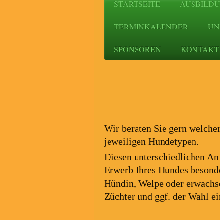
STARTSEITE
AUSBILD
TERMINKALENDER
UN
SPONSOREN
KONTAKT 
Vor de
Wir beraten Sie gern welche
jeweiligen Hundetypen.
Diesen unterschiedlichen An
Erwerb Ihres Hundes besonde
Hündin, Welpe oder erwachse
Züchter und ggf. der Wahl ei