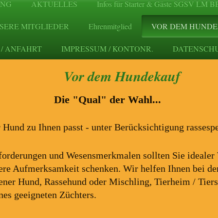
UNG
AKTUELLES
Infos für Starter & Gäste SGSV LM 
SERE MITGLIEDER
Ehrenmitglied
VOR DEM HUND
/ ANFAHRT
IMPRESSUM / KONTONR.
DATENSCH
m Hundekauf
Die "Qual" der Wahl...
r Hund zu Ihnen passt - unter Berücksichtigung rassesp
forderungen und Wesensmerkmalen sollten Sie idealer 
re Aufmerksamkeit schenken. Wir helfen Ihnen bei de
ner Hund, Rassehund oder Mischling, Tierheim / Tiers
nes geeigneten Züchters.